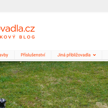
tavby
Příslušenství
Jiná přibližovadla