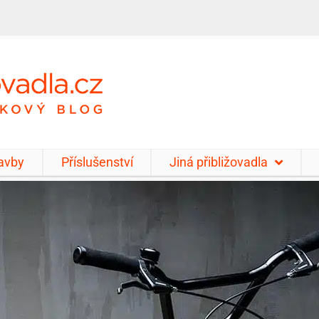
tavby
Příslušenství
Jiná přibližovadla