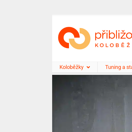
Koloběžky
Tuning a s