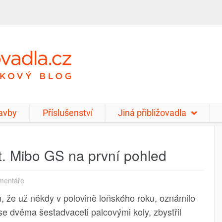
tavby
Příslušenství
Jiná přibližovadla
t. Mibo GS na první pohled
mentáře
, že už někdy v polovině loňského roku, oznámilo
se dvěma šestadvaceti palcovými koly, zbystřil