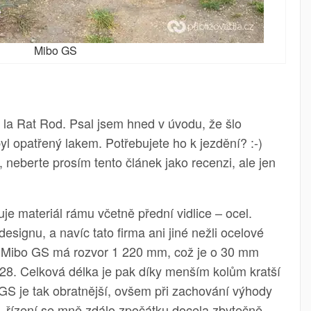
Mibo GS
la Rat Rod. Psal jsem hned v úvodu, že šlo
yl opatřený lakem. Potřebujete ho k jezdění? :-)
 neberte prosím tento článek jako recenzi, ale jen
e materiál rámu včetně přední vidlice – ocel.
esignu, a navíc tato firma ani jiné nežli ocelové
a Mibo GS má rozvor 1 220 mm, což je o 30 mm
28. Celková délka je pak díky menším kolům kratší
 GS je tak obratnější, ovšem při zachování výhody
 řízení se mně zdálo zpočátku docela zbytečně