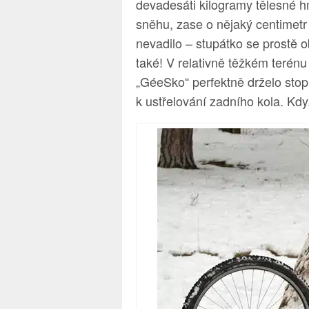
devadesáti kilogramy tělesné h
sněhu, zase o nějaký centimetr 
nevadilo – stupátko se prostě o
také! V relativně těžkém terénu
„GéeSko“ perfektně drželo stop
k ustřelování zadního kola. Kd