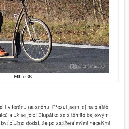
Mibo GS
l i v terénu na sněhu. Přezul jsem jej na pláště
lců a už se jelo! Stupátko se s těmito bajkovými
, byť dlužno dodat, že po zatížení mými necelými