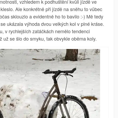
motnosti, vzhledem k podhuštění kvůli jízdě ve
kleslo. Ale konkrétně při jízdě na sněhu to vůbec
bčas sklouzlo a evidentně ho to bavilo :-) Mě tedy
 se ukázala výhoda dvou velkých kol v plné kráse.
u, v rychlejších zatáčkách nemělo tendenci
yž už se šlo do smyku, tak obvykle oběma koly.