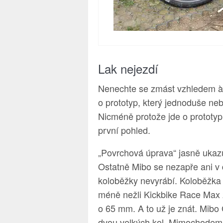
Lak nejezdí
Nenechte se zmást vzhledem à 
o prototyp, který jednoduše neb
Nicméně protože jde o prototyp,
první pohled.
„Povrchová úprava“ jasně ukazuj
Ostatně Mibo se nezapře ani v d
koloběžky nevyrábí. Koloběžk
méně nežli Kickbike Race Max 
o 65 mm. A to už je znát. Mibo
dvou velkých kol. Mimochodem,