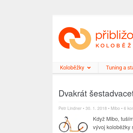
Koloběžky
Tuning a s
Dvakrát šestadvace
Petr Lindner
•
30. 1. 2018
•
Mibo
•
6 ko
Když Mibo, tuším
vývoj koloběžky 