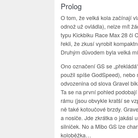
Prolog
O tom, že velká kola začínají 
odnož už ovládla), nelze mít ž
typu Kickbiku Race Max 28 či C
řekli, že zkusí vyrobit kompakt
Druhým důvodem byla velká míra
Ono označení GS se „překládá“
použil spíše GodSpeed), nebo m
odvozenina od slova Gravel bik
Ta se na první pohled podobají 
rámu (jsou obvykle kratší se v
ně také kotoučové brzdy. Grave
a nosiče. Jde zkrátka o jakási 
silniček. No a Mibo GS lze char
koloběžka…