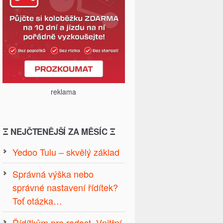
reklama
Ξ NEJČTENĚJŠÍ ZA MĚSÍC Ξ
Yedoo Tulu – skvělý základ
Správná výška nebo
správné nastavení řídítek?
Toť otázka…
Řídítkům pro radost. Vnitřní