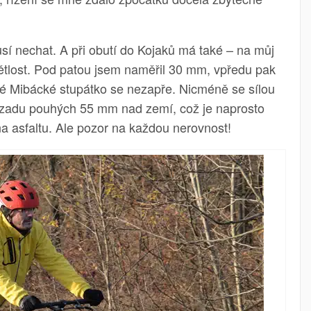
sí nechat. A při obutí do Kojaků má také – na můj
ětlost. Pod patou jsem naměřil 30 mm, vpředu pak
té Mibácké stupátko se nezapře. Nicméně se sílou
 vzadu pouhých 55 mm nad zemí, což je naprosto
na asfaltu. Ale pozor na každou nerovnost!