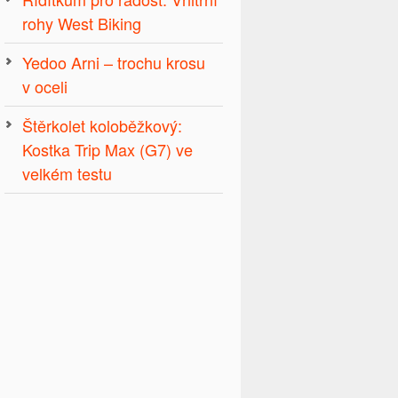
rohy West Biking
Yedoo Arni – trochu krosu
v oceli
Štěrkolet koloběžkový:
Kostka Trip Max (G7) ve
velkém testu