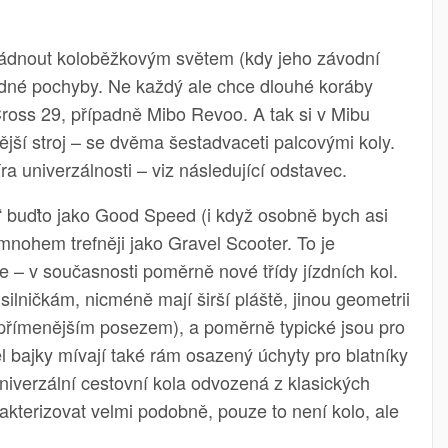
vládnout koloběžkovým světem (kdy jeho závodní
ádné pochyby. Ne každý ale chce dlouhé koráby
ross 29, případně Mibo Revoo. A tak si v Mibu
nější stroj – se dvěma šestadvaceti palcovými koly.
 univerzálnosti – viz následující odstavec.
 buďto jako Good Speed (i když osobně bych asi
nohem trefněji jako Gravel Scooter. To je
e – v současnosti poměrně nové třídy jízdních kol.
silničkám, nicméně mají širší pláště, jinou geometrii
zpřímenějším posezem), a poměrně typické jsou pro
l bajky mívají také rám osazený úchyty pro blatníky
univerzální cestovní kola odvozená z klasických
akterizovat velmi podobně, pouze to není kolo, ale