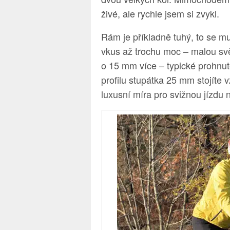
živé, ale rychle jsem si zvykl.
Rám je příkladně tuhý, to se mu
vkus až trochu moc – malou sv
o 15 mm více – typické prohnu
profilu stupátka 25 mm stojíte
luxusní míra pro svižnou jízdu 