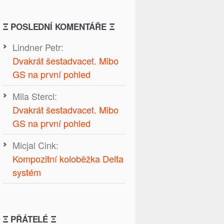
Ξ POSLEDNÍ KOMENTÁŘE Ξ
Lindner Petr
:
Dvakrát šestadvacet. Mibo
GS na první pohled
Mila Stercl
:
Dvakrát šestadvacet. Mibo
GS na první pohled
Micjal Cink
:
Kompozitní koloběžka Delta
systém
Ξ PŘÁTELÉ Ξ