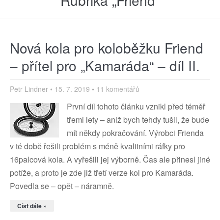
Rubrika „Friend“
Nová kola pro koloběžku Friend
– přítel pro „Kamaráda“ – díl II.
Petr Lindner
15. 7. 2019
11 komentářů
První díl tohoto článku vznikl před téměř
třemi lety – aniž bych tehdy tušil, že bude
mít někdy pokračování. Výrobci Frienda
v té době řešili problém s méně kvalitními ráfky pro
16palcová kola. A vyřešili jej výborně. Čas ale přinesl jiné
potíže, a proto je zde již třetí verze kol pro Kamaráda.
Povedla se – opět – náramně.
Číst dále »