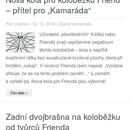
– přítel pro „Kamaráda“
Petr Lindner
16. 10. 2016
Žádné komentáře
Uživatelé „standardních“ K-biků nebo
Friendů znají nepříjemné negativum
těchto koloběžek – kola s nepříliš
kvalitními ráfky bez soustružené brzdové plochy, která při
brzdění „cukají“. V recenzi Frienda jsem napsal: „Výrobce
slibuje, že se na tento problém zaměří…“ a zaměřil,
a vyřešil jej. Nová kola pro Frienda jsou výborná!
Číst dále »
Zadní dvojbrašna na koloběžku
od tvůrců Frienda