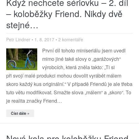
Když nechcete sériovku – 2. díl
– koloběžky Friend. Nikdy dvě
stejné…
Petr Lindner
1. 8. 2017
2 komentáře
První díl tohoto miniseriálu jsem uvedl
mimo jiné také slovy o „garážových“
výrobcích, která zněla takto: „Ti si
při svojí malé produkci mohou dovolit vyrábět málem
skoro každý kus originální.“ V případě Friendů je ale třeba
tuto větu modifikovat. Smažte slova „málem“ a „skoro“. To
je realita značky Friend…
Číst dále »
Nová kola pro koloběžku Friend