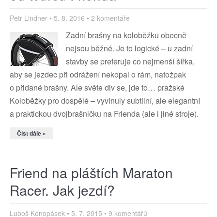
Petr Lindner
5. 8. 2016
2 komentáře
Zadní brašny na koloběžku obecně
nejsou běžné. Je to logické – u zadní
stavby se preferuje co nejmenší šířka,
aby se jezdec při odrážení nekopal o rám, natožpak
o přidané brašny. Ale světe div se, jde to… pražské
Koloběžky pro dospělé – vyvinuly subtilní, ale elegantní
a praktickou dvojbrašničku na Frienda (ale i jiné stroje).
Číst dále »
Friend na pláštích Maraton
Racer. Jak jezdí?
Luboš Konopásek
5. 7. 2015
9 komentářů