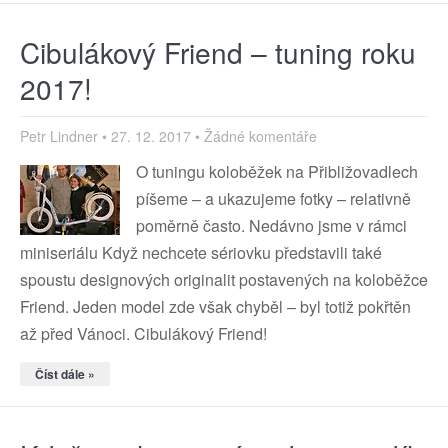
Cibulákový Friend – tuning roku
2017!
Petr Lindner
27. 12. 2017
Žádné komentáře
O tuningu koloběžek na Přibližovadlech
píšeme – a ukazujeme fotky – relativně
poměrně často. Nedávno jsme v rámci
miniseriálu Když nechcete sériovku představili také
spoustu designových originalit postavených na koloběžce
Friend. Jeden model zde však chyběl – byl totiž pokřtěn
až před Vánoci. Cibulákový Friend!
Číst dále »