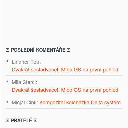
Ξ POSLEDNÍ KOMENTÁŘE Ξ
Lindner Petr
:
Dvakrát šestadvacet. Mibo GS na první pohled
Mila Stercl
:
Dvakrát šestadvacet. Mibo GS na první pohled
Micjal Cink
:
Kompozitní koloběžka Delta systém
Ξ PŘÁTELÉ Ξ