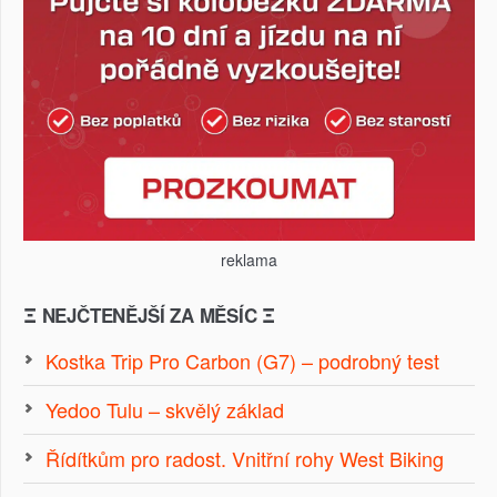
reklama
Ξ NEJČTENĚJŠÍ ZA MĚSÍC Ξ
Kostka Trip Pro Carbon (G7) – podrobný test
Yedoo Tulu – skvělý základ
Řídítkům pro radost. Vnitřní rohy West Biking