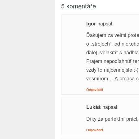
5 komentáře
napsal:
Igor
Ďakujem za veľmi profes
o „strojoch“, od niekoh
ďalej, veľakrát s nadh
Prajem nepodľahnúť tero
vždy to najcennejšie :
vesmírom …A predsa sa
Odpovědět
napsal:
Lukáš
Díky za perfektní práci
Odpovědět