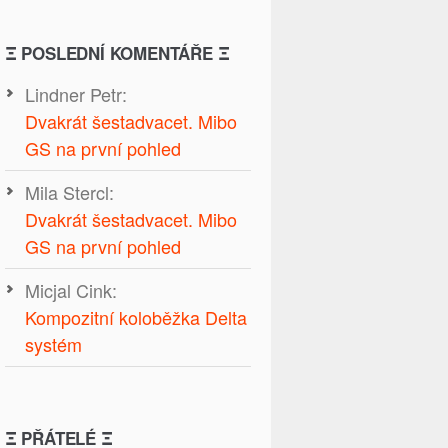
Ξ POSLEDNÍ KOMENTÁŘE Ξ
Lindner Petr
:
Dvakrát šestadvacet. Mibo
GS na první pohled
Mila Stercl
:
Dvakrát šestadvacet. Mibo
GS na první pohled
Micjal Cink
:
Kompozitní koloběžka Delta
systém
Ξ PŘÁTELÉ Ξ