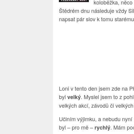
koloběžka, něco 
Štědrém dnu následuje vždy Sil
napsat pár slov k tomu starému
Loni v tento den jsem zde na Při
byl
. Myslel jsem to z poh
velký
velkých akcí, závodů či velkých 
Učiním výjimku, a nebudu nyní
byl – pro mě –
. Mám poci
rychlý