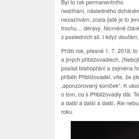
Byl to rok permanentního
nestíhání, následného dohánění
nezazlívám, zcela jistě je to j
trochu… děravý. Nicméně články
z posledních sil. I když doufám,
Příští rok, přesně 1. 7. 2018, t
a jiných přibližovadlech. (Neb
posílat blahopřání a zejména ho
příběh Přibližovadel, víte, že j
„sponzorovaný koníček“. K uko
o tom, co s Přibližovadly dál. 
a další a další a další. Ale neb
roku.