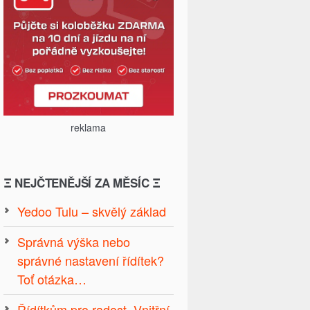
reklama
Ξ NEJČTENĚJŠÍ ZA MĚSÍC Ξ
Yedoo Tulu – skvělý základ
Správná výška nebo
správné nastavení řídítek?
Toť otázka…
Řídítkům pro radost. Vnitřní