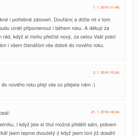
1. 1. 2018 (11.49)
kné i potřebné zároveň. Doufám( a držte mi v tom
e budu umět připomenout i během roku. A děkuji za
m rád, když si mohu přečíst nový, za celou Vaši práci
i Vám i všem čtenářům vše dobré do nového roku.
2. 1. 2018 (10.24)
 do nového roku přeji vše co přejete nám :)
psal:
21. 1. 2018 (16.04)
lníku, i když jste si titul možná přidělil sám, právem
kář jsem teprve dvouletý (i když jsem loni již dosáhl