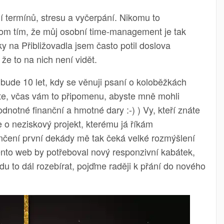
 termínů, stresu a vyčerpání. Nikomu to
enom tím, že můj osobní time-management je tak
 na Přibližovadla jsem často potil doslova
 že to na nich není vidět.
o bude 10 let, kdy se věnuji psaní o koloběžkách
ojte, včas vám to připomenu, abyste mně mohli
dnotné finanční a hmotné dary :-) ) Vy, kteří znáte
de o neziskový projekt, kterému já říkám
nčení první dekády mě tak čeká velké rozmýšlení
Tento web by potřeboval nový responzivní kabátek,
udu to dál rozebírat, pojďme raději k přání do nového