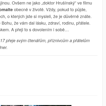
ajinou. Ovšem ne jako „doktor Hrušínský“ ve filmu
obecně v životě. Vždy, pokud to půjde,
omalte
h, o kterých jste si mysleli, že je důvěrně znáte.
 Bohu, že vám dal lásku, zdraví, rodinu, přátele.
yskem. A přeji to s dovolením i sobě…
7 přeje svým čtenářům, příznivcům a přátelům
dner.