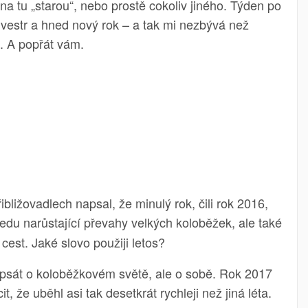
na tu „starou“, nebo prostě cokoliv jiného. Týden po
vestr a hned nový rok – a tak mi nezbývá než
. A popřát vám.
bližovadlech napsal, že minulý rok, čili rok 2016,
ledu narůstající převahy velkých koloběžek, ale také
cest. Jaké slovo použiji letos?
 psát o koloběžkovém světě, ale o sobě. Rok 2017
t, že uběhl asi tak desetkrát rychleji než jiná léta.