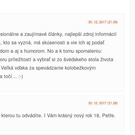
30. 12. 2017 (21.08)
ionálne a zaujímavé články, najlepši zdroj informácií
o, kto sa vyzná, má skúsenosti a vie ich aj podať
ľadom a aj s humorom. No a k tomu spomaleniu:
ru príležitostí a vybrať si zo švédskeho stola života
-) Veľká vďaka za spevádzanie kolobežkovým
 točí… :-)
30. 12. 2017 (21.28)
, kterou tu odvádíte. I Vám krásný nový rok 18, Petře.