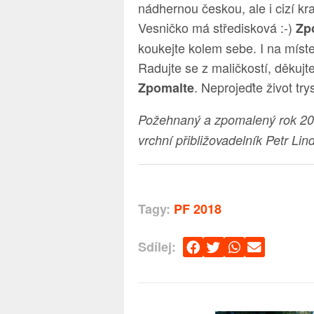
nádhernou českou, ale i cizí kr
Vesničko má středisková :-)
Zp
koukejte kolem sebe. I na místec
Radujte se z maličkostí, děkujte
. Neprojeďte život tr
Zpomalte
Požehnaný a zpomalený rok 201
vrchní přibližovadelník Petr Lin
Tagy:
PF 2018
Sdílej: