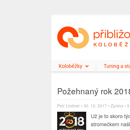
Koloběžky
Tuning a s
Požehnaný rok 2018 
Petr Lindner
•
30. 12. 2017
•
Zprávy
•
5
Už je to skoro tý
stromečkem našli 