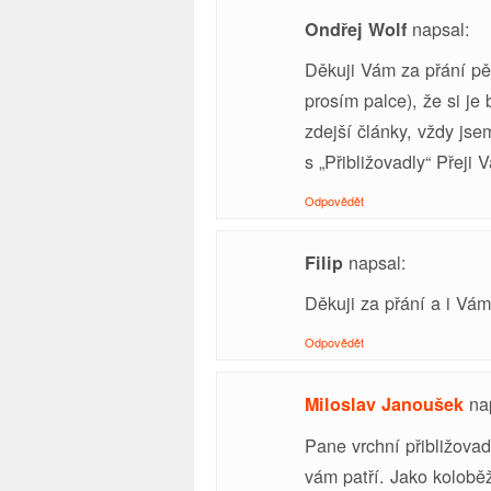
napsal:
Ondřej Wolf
Děkuji Vám za přání pě
prosím palce), že si j
zdejší články, vždy jse
s „Přibližovadly“ Přej
Odpovědět
napsal:
Filip
Děkuji za přání a i Vám
Odpovědět
na
Miloslav Janoušek
Pane vrchní přibližovade
vám patří. Jako koloběž