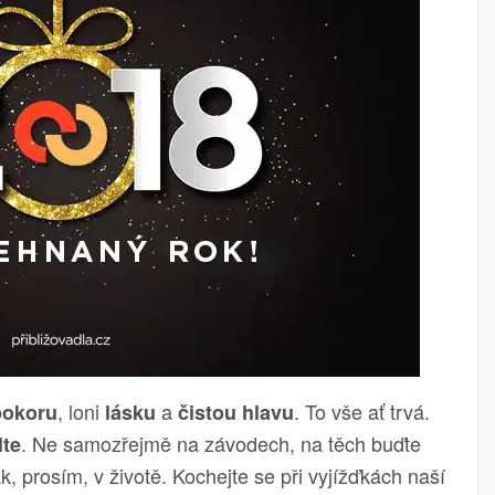
, loni
a
. To vše ať trvá.
pokoru
lásku
čistou hlavu
. Ne samozřejmě na závodech, na těch buďte
te
, prosím, v životě. Kochejte se při vyjížďkách naší