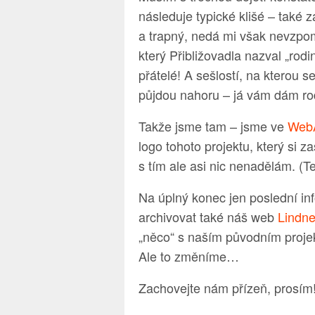
následuje typické klišé – také
a trapný, nedá mi však nevzpo
který Přibližovadla nazval „rodi
přátelé! A sešlostí, na kterou
půjdou nahoru – já vám dám ro
Takže jsme tam – jsme ve
WebA
logo tohoto projektu, který si z
s tím ale asi nic nenadělám. (T
Na úplný konec jen poslední i
archivovat také náš web
Lindne
„něco“ s naším původním projekt
Ale to změníme…
Zachovejte nám přízeň, prosím