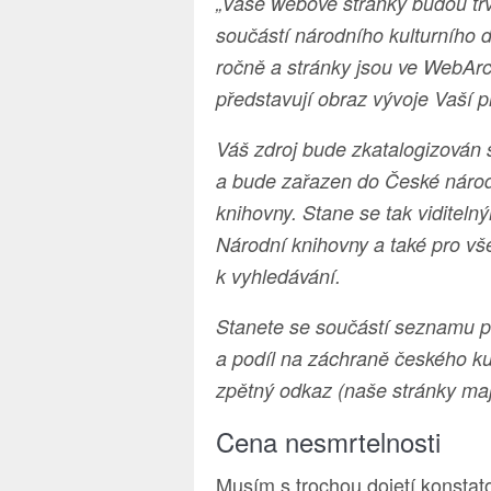
„Vaše webové stránky budou tr
součástí národního kulturního d
ročně a stránky jsou ve WebArc
představují obraz vývoje Vaší 
Váš zdroj bude zkatalogizován 
a bude zařazen do České národn
knihovny. Stane se tak viditeln
Národní knihovny a také pro vše
k vyhledávání.
Stanete se součástí seznamu pa
a podíl na záchraně českého ku
zpětný odkaz (naše stránky ma
Cena nesmrtelnosti
Musím s trochou dojetí konstato