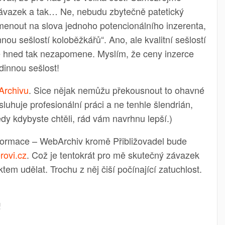
 závazek a tak… Ne, nebudu zbytečně patetický
menout na slova jednoho potencionálního inzerenta,
nnou sešlostí koloběžkářů“. Ano, ale kvalitní sešlostí
 se hned tak nezapomene. Myslím, že ceny inzerce
dinnou sešlost!
rchivu
. Sice nějak nemůžu překousnout to ohavné
asluhuje profesionální práci a ne tenhle šlendrián,
edy kdybyste chtěli, rád vám navrhnu lepší.)
nformace – WebArchiv kromě Přibližovadel bude
rovi.cz
. Což je tentokrát pro mě skutečný závazek
em udělat. Trochu z něj čiší počínající zatuchlost.
!