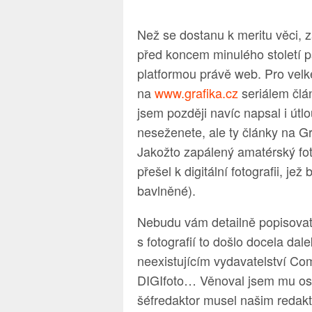
Než se dostanu k meritu věci, z
před koncem minulého století ps
platformou právě web. Pro velk
na
www.grafika.cz
seriálem člá
jsem později navíc napsal i útlo
neseženete, ale ty články na G
Jakožto zapálený amatérský fot
přešel k digitální fotografii, je
bavlněné).
Nebudu vám detailně popisovat m
s fotografií to došlo docela dal
neexistujícím vydavatelství Co
DIGIfoto… Věnoval jsem mu osm
šéfredaktor musel našim redakt