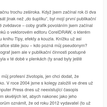
ačnu trochu zeširoka. Když jsem začínal rok či dva
át jinak než „do šuplíku“, byl mojí první publikační
é zvědavce – coby grafik povoláním jsem začínal
nků o vektorovém editoru CorelDRAW, o kterém
u knihu Tipy, efekty a kouzla. Knížku už asi
rafice stále jsou – kdo pozná můj pseudonym?
ograf jsem ale v publikační činnosti postupně
ž byla v té době v plenkách (ty snad byly ještě
ůj profesní životopis, jen chci dodat, že
eko. V roce 2004 jsme s kolegy založili ve dnes už
mputer Press dnes už neexistující časopis
 skvělých let, abych nakonec jako jeho
orům oznámit, že od roku 2012 vydavatel (to už