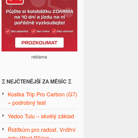
reklama
Ξ NEJČTENĚJŠÍ ZA MĚSÍC Ξ
Kostka Trip Pro Carbon (G7)
– podrobný test
Yedoo Tulu – skvělý základ
Řídítkům pro radost. Vnitřní
rohy West Biking