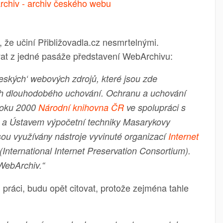
, že učiní Přibližovadla.cz nesmrtelnými.
vat z jedné pasáže představení WebArchivu:
‚českých‘ webových zdrojů, které jsou zde
ch dlouhodobého uchování. Ochranu a uchování
 roku 2000
Národní knihovna ČR
ve spolupráci s
a Ústavem výpočetní techniky Masarykovy
jsou využívány nástroje vyvinuté organizací
Internet
(International Internet Preservation Consortium).
WebArchiv.“
l práci, budu opět citovat, protože zejména tahle