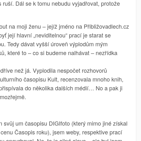
s ruší. Dál se k tomu nebudu vyjadřovat, protože
na moji ženu – jejíž jméno na Přibližovadlech.cz
ť její hlavní „neviditelnou“ prací je starat se
bu. Tedy dávat vyšší úroveň výplodům mým
ků, které to – co si budeme nalhávat – nezřídka
dříve než já. Vyplodila nespočet rozhovorů
kulturního časopisu Kult, recenzovala mnoho knih,
 přispívala do několika dalších médií… No a pak ji
amozřejmě.
 svůj um časopisu DIGIfoto (který mimo jiné získal
cenu Časopis roku), jsem weby, respektive prací
u opovrhoval. Ne, to je silné slovo – ale byl jsem