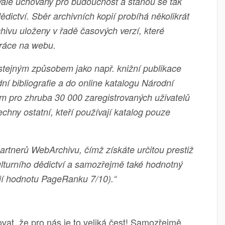
vale uchovány pro budoucnost a stanou se tak
ědictví. Sběr archivních kopií probíhá několikrát
hivu uloženy v řadě časových verzí, které
práce na webu.
stejným způsobem jako např. knižní publikace
í bibliografie a do online katalogu Národní
ým pro zhruba 30 000 zaregistrovaných uživatelů
chny ostatní, kteří používají katalog pouze
rtnerů WebArchivu, čímž získáte určitou prestiž
lturního dědictví a samozřejmě také hodnotný
jí hodnotu PageRanku 7/10).“
vat, že pro nás je to veliká čest! Samozřejmě