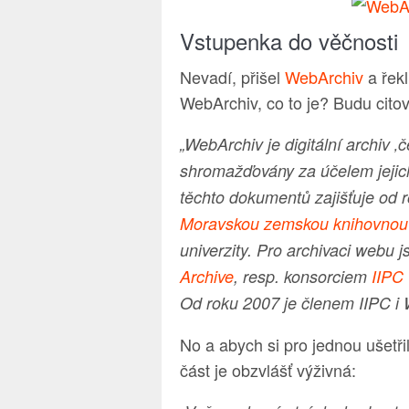
Vstupenka do věčnosti
Nevadí, přišel
WebArchiv
a řekl
WebArchiv, co to je? Budu cito
„WebArchiv je digitální archiv 
shromažďovány za účelem jeji
těchto dokumentů zajišťuje od
Moravskou zemskou knihovnou
univerzity. Pro archivaci webu 
Archive
, resp. konsorciem
IIPC
Od roku 2007 je členem IIPC i 
No a abych si pro jednou ušetři
část je obzvlášť výživná: