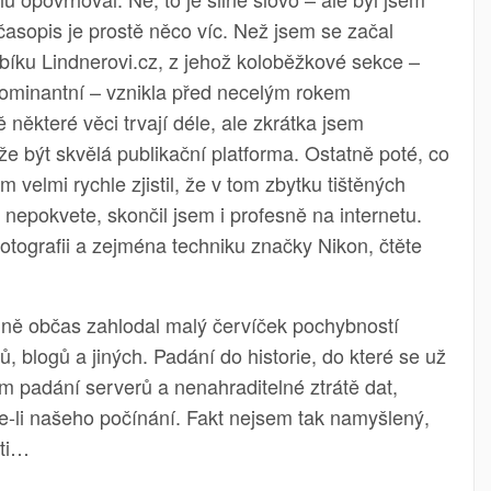
asopis je prostě něco víc. Než jsem se začal
ku Lindnerovi.cz, z jehož koloběžkové sekce –
dominantní – vznikla před necelým rokem
 některé věci trvají déle, ale zkrátka jsem
e být skvělá publikační platforma. Ostatně poté, co
m velmi rychle zjistil, že v tom zbytku tištěných
nepokvete, skončil jsem i profesně na internetu.
fotografii a zejména techniku značky Nikon, čtěte
ně občas zahlodal malý červíček pochybností
, blogů a jiných. Padání do historie, do které se už
m padání serverů a nenahraditelné ztrátě dat,
te-li našeho počínání. Fakt nejsem tak namyšlený,
sti…