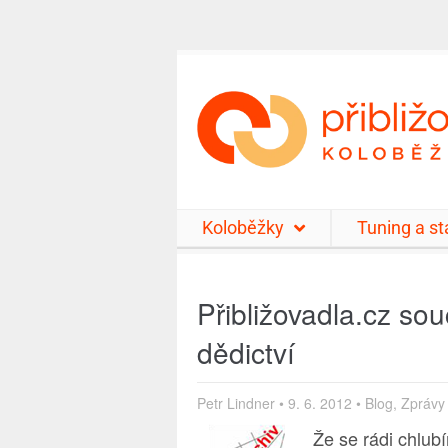
Koloběžky
Tuning a s
Přibližovadla.cz so
dědictví
Petr Lindner
•
9. 6. 2012
•
Blog
,
Zprávy
Že se rádi chlubí