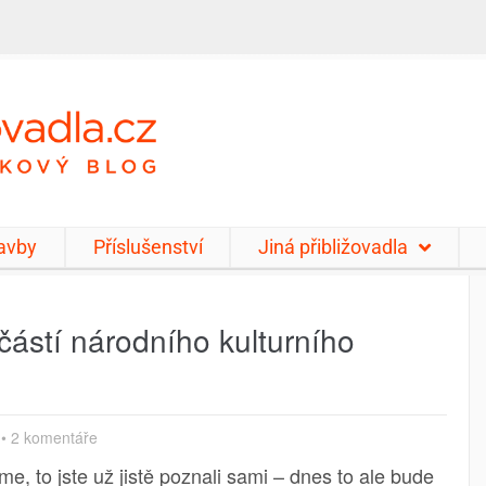
tavby
Příslušenství
Jiná přibližovadla
učástí národního kulturního
•
2 komentáře
me, to jste už jistě poznali sami – dnes to ale bude