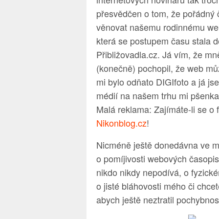
přesvědčen o tom, že pořádný č
věnovat našemu rodinnému webí
která se postupem času stala 
Přibližovadla.cz. Já vím, že mně
(konečně) pochopil, že web můž
mi bylo odňato DIGIfoto a já jse
médií na našem trhu mi pšenka 
Malá reklama: Zajímáte-li se o 
Nikonblog.cz
!
Nicméně ještě donedávna ve m
o pomíjivosti webových časopisů
nikdo nikdy nepodívá, o fyzické
o jisté bláhovosti mého či chce
abych ještě neztratil pochybno