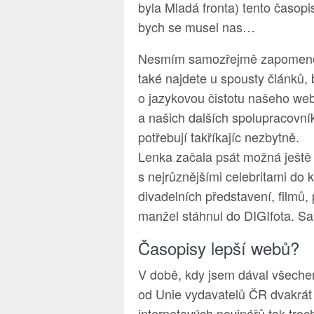
byla Mladá fronta) tento časopi
bych se musel nas…
Nesmím samozřejmě zapomenout 
také najdete u spousty článků, by
o jazykovou čistotu našeho we
a našich dalších spolupracovní
potřebují takříkajíc nezbytně.
Lenka začala psát možná ještě 
s nejrůznějšími celebritami do 
divadelních představení, filmů,
manžel stáhnul do DIGIfota. S
Časopisy lepší webů?
V době, kdy jsem dával všechen
od Unie vydavatelů ČR dvakrát 
internetových novinářů tak troch