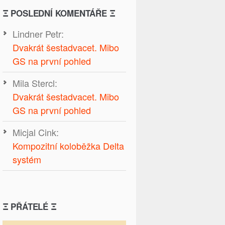
Ξ POSLEDNÍ KOMENTÁŘE Ξ
Lindner Petr
:
Dvakrát šestadvacet. Mibo
GS na první pohled
Mila Stercl
:
Dvakrát šestadvacet. Mibo
GS na první pohled
Micjal Cink
:
Kompozitní koloběžka Delta
systém
Ξ PŘÁTELÉ Ξ