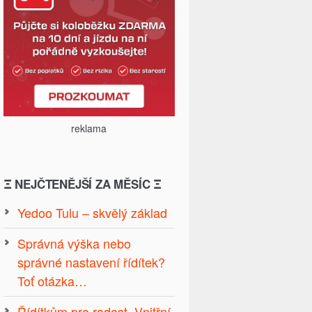
reklama
Ξ NEJČTENĚJŠÍ ZA MĚSÍC Ξ
Yedoo Tulu – skvělý základ
Správná výška nebo
správné nastavení řídítek?
Toť otázka…
Řídítkům pro radost. Vnitřní