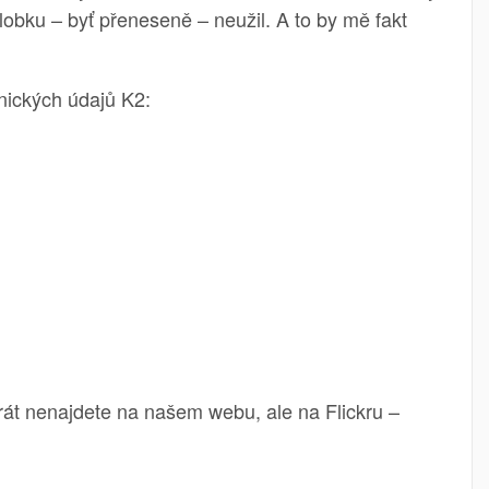
olobku – byť přeneseně – neužil. A to by mě fakt
nických údajů K2:
krát nenajdete na našem webu, ale na Flickru –