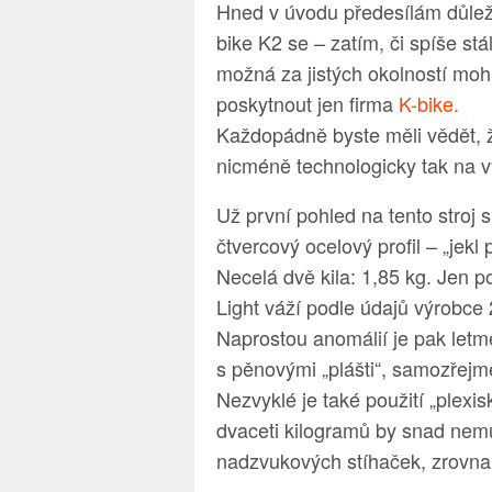
Hned v úvodu předesílám důleži
bike K2 se – zatím, či spíše st
možná za jistých okolností mo
poskytnout jen firma
K-bike.
Každopádně byste měli vědět, že 
nicméně technologicky tak na v
Už první pohled na tento stroj s
čtvercový ocelový profil – „jekl
Necelá dvě kila: 1,85 kg. Jen 
Light váží podle údajů výrobce 
Naprostou anomálií je pak letm
s pěnovými „plášti“, samozřejm
Nezvyklé je také použití „plexi
dvaceti kilogramů by snad nem
nadzvukových stíhaček, zrovna