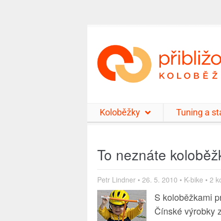
Koloběžky
Tuning a s
To neznáte koloběž
Petr Lindner
•
26. 5. 2010
•
K-bike
•
2 k
S koloběžkami pr
Čínské výrobky z