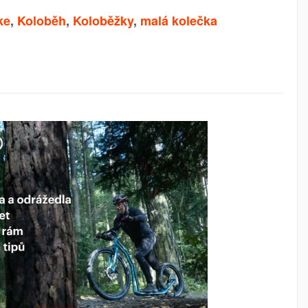
ke
,
Koloběh
,
Koloběžky
,
malá kolečka