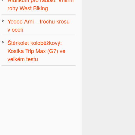
rohy West Biking
Yedoo Arni – trochu krosu
v oceli
Štěrkolet koloběžkový:
Kostka Trip Max (G7) ve
velkém testu