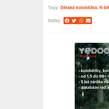
Tagy:
Dětská koloběžka
,
K-bi
Sdílej: