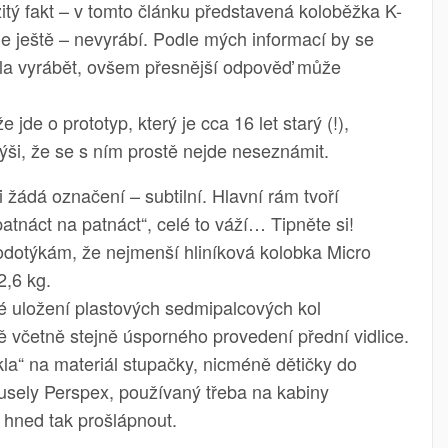
tý fakt – v tomto článku představená koloběžka K-
ále ještě – nevyrábí. Podle mých informací by se
hla vyrábět, ovšem přesnější odpověď může
jde o prototyp, který je cca 16 let starý (!),
ýši, že se s ním prostě nejde neseznámit.
i žádá označení – subtilní. Hlavní rám tvoří
 patnáct na patnáct“, celé to váží… Tipněte si!
podotýkám, že nejmenší hliníková kolobka Micro
2,6 kg.
é uložení plastových sedmipalcových kol
ě včetně stejně úsporného provedení přední vidlice.
skla“ na materiál stupačky, nicméně dětičky do
usely Perspex, používaný třeba na kabiny
 hned tak prošlápnout.