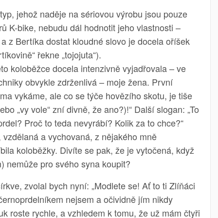
otyp, jehož naděje na sériovou výrobu jsou pouze
ů K-bike, nebudu dál hodnotit jeho vlastnosti –
a z Bertíka dostat kloudné slovo je docela oříšek
tíkovině“ řekne „tojojuta“).
to koloběžce docela intenzivně vyjadřovala – ve
echniky obvykle zdrženlivá – moje žena. První
oma vykáme, ale co se týče hovězího skotu, je tiše
ebo „vy vole“ zní divně, že ano?)!“ Další slogan: „To
 prdel? Proč to teda nevyrábí? Kolik za to chce?“
á, vzdělaná a vychovaná, z nějakého mně
ila koloběžky. Divíte se pak, že je vytočená, když
atím) nemůže pro svého syna koupit?
rkve, zvolal bych nyní: „Modlete se! Ať to ti Zlíňáci
černoprdelníkem nejsem a očividně jím nikdy
uk roste rychle, a vzhledem k tomu, že už mám čtyři