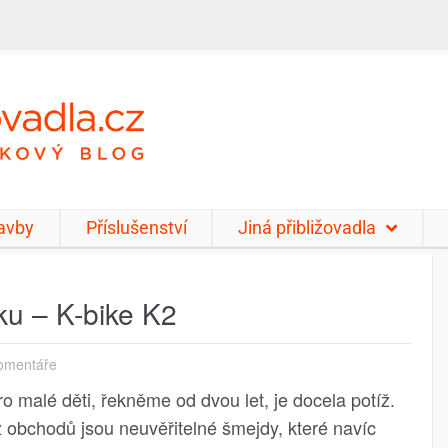
tavby
Příslušenství
Jiná přibližovadla
ku – K-bike K2
omentáře
o malé děti, řekněme od dvou let, je docela potíž.
 obchodů jsou neuvěřitelné šmejdy, které navíc