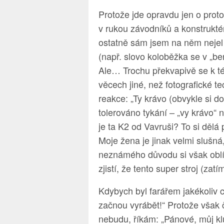
Protože jde opravdu jen o prot
v rukou závodníků a konstruktér
ostatně sám jsem na něm nejel 
(např. slovo koloběžka se v „ber
Ale… Trochu překvapivě se k té
věcech jiné, než fotografické t
reakce: „Ty krávo (obvykle si d
tolerováno tykání – „vy krávo“ n
je ta K2 od Vavruši? To si dělá
Moje žena je jinak velmi slušn
neznámého důvodu si však oblíb
zjistí, že tento super stroj (z
Kdybych byl farářem jakékoliv cí
začnou vyrábět!“ Protože však 
nebudu, říkám: „Pánové, můj kl