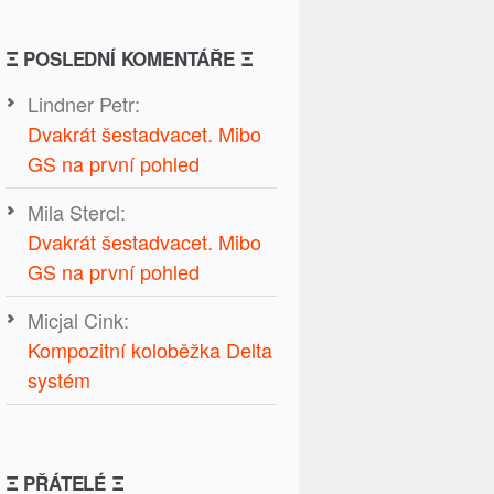
Ξ POSLEDNÍ KOMENTÁŘE Ξ
Lindner Petr
:
Dvakrát šestadvacet. Mibo
GS na první pohled
Mila Stercl
:
Dvakrát šestadvacet. Mibo
GS na první pohled
Micjal Cink
:
Kompozitní koloběžka Delta
systém
Ξ PŘÁTELÉ Ξ