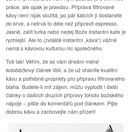
práce, ale opak je pravdou. Příprava filtrované
kávy není nijak složitá, po pár šálcích ji dostanete
do krve, a netrvá to déle než připravit espresso.
Jasně, zalít turka nebo nedej Bože instantní kafe je
rychlejší. Ale to (zvláště instantní „káva“) vážně
nemá s kávovou kulturou nic společného.
Toš tak! Věřím, že se vám dnešní
méně
článek líbil, a že už sháníte kvalitní
koloběžkový
kávu a potřebné propriety pro přípravu filtrovaného
blaha. Budete-li mít zájem, můžu vyplodit i další
články o dalších druzích přípravy tohoto božského
nápoje – pište do komentářů pod článkem. Pijte
dobrou kávu a zachovejte nám přízeň!