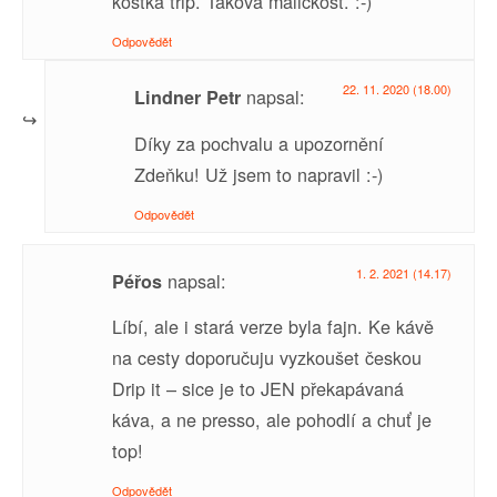
kostka trip. Taková maličkost. :-)
Odpovědět
22. 11. 2020 (18.00)
napsal:
Lindner Petr
Díky za pochvalu a upozornění
Zdeňku! Už jsem to napravil :-)
Odpovědět
1. 2. 2021 (14.17)
napsal:
Péřos
Líbí, ale i stará verze byla fajn. Ke kávě
na cesty doporučuju vyzkoušet českou
Drip it – sice je to JEN překapávaná
káva, a ne presso, ale pohodlí a chuť je
top!
Odpovědět