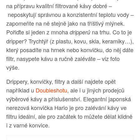
na přípravu kvalitní filtrované kávy dobré –
neposkytují správnou a konzistentní teplotu vody –
zapomeňte na ně stejně jako na tříštivý mlýnek.
Pořiďte si jeden z mnoha
na trhu. Co to je
dripperů
dripper? Trychtýř (z plastu, kovu, skla, keramiky…),
který posadíte na hrnek nebo konvičku, do něj dáte
filtr, nasypete kávu a ručně zaléváte – viz foto
výše.
Drippery, konvičky, filtry a další najdete opět
například u
Doubleshotu
, ale i u jiných prodejců
výběrové kávy a příslušenství. Elegantní japonská
nerezová konvička Hario je pro zalévání kávy ve
filtru ideální, ale pro začátek to můžete dělat klidně
i z varné konvice.