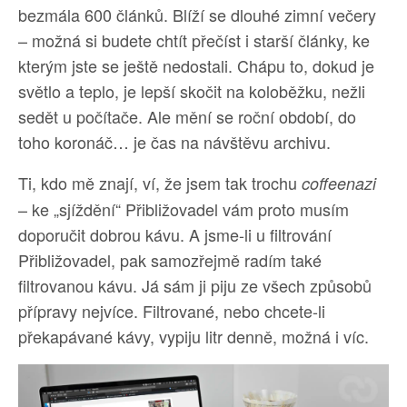
bezmála 600 článků. Blíží se dlouhé zimní večery
– možná si budete chtít přečíst i starší články, ke
kterým jste se ještě nedostali. Chápu to, dokud je
světlo a teplo, je lepší skočit na koloběžku, nežli
sedět u počítače. Ale mění se roční období, do
toho koronáč… je čas na návštěvu archivu.
Ti, kdo mě znají, ví, že jsem tak trochu
coffeenazi
– ke „sjíždění“ Přibližovadel vám proto musím
doporučit dobrou kávu. A jsme-li u filtrování
Přibližovadel, pak samozřejmě radím také
filtrovanou kávu. Já sám ji piju ze všech způsobů
přípravy nejvíce. Filtrované, nebo chcete-li
překapávané kávy, vypiju litr denně, možná i víc.