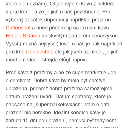
které ale neznám). Objednejte si kávu z některé
z pražíren – a že je jich u nás požehnaně. Pro
výborný začátek doporučuji například pražírnu
Coffeespot
a hned přidám tip na luxusní kávu
Etiopie Sidamo
se skvělým poměrem cena/výkon.
Vyšší (možná nejvyšší) level u nás je pak například
pražírna
Doubleshot
, ale jak jsem už uvedl, je jich
mnohem více – strejda Gůgl napoví.
Proč káva z pražírny a ne ze supermarketu? Jde
o čerstvost. Dobrá káva by měla být čerstvě
upražená, přičemž dobrá pražírna samozřejmě
datum pražení uvádí. Datum spotřeby, které je
napsáno na „supermarketovkách“, vám o datu
pražení nic neřekne. Ideální kondice kávy je
zhruba 15 dní po upražení, nemusí být tedy echt