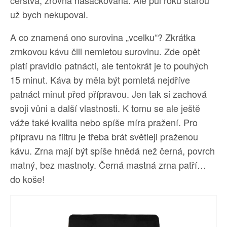
čerstvá, zrovna nasáčkovaná. Ale půl roku starou
už bych nekupoval.
A co znamená ono surovina „vcelku“? Zkrátka
zrnkovou kávu čili nemletou surovinu. Zde opět
platí pravidlo patnácti, ale tentokrát je to pouhých
15 minut. Káva by měla být pomletá nejdříve
patnáct minut před přípravou. Jen tak si zachová
svoji vůni a další vlastnosti. K tomu se ale ještě
váže také kvalita nebo spíše míra pražení. Pro
přípravu na filtru je třeba brát světleji praženou
kávu. Zrna mají být spíše hnědá než černá, povrch
matný, bez mastnoty. Černá mastná zrna patří…
do koše!