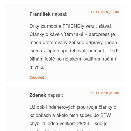
17. 11. 2020 (10.10)
napsal:
František
Díky za mobile FRIENDly verzi, sláva!
Články o kávě vítám také – aeropress je
mnou preferovaný způsob přípravy, jeden
jsem už úplně opotřeboval, netěsní… teď
šilhám ještě po nějakém kvalitním ručním
mlýnku.
Odpovědět
21. 11. 2020 (20.50)
napsal:
Zdenek
Už dob lindenerových jsou tvoje články o
kolobkách a okolo nich super. Jo BTW
chybí ti jedna velikost 28/24 – kde je