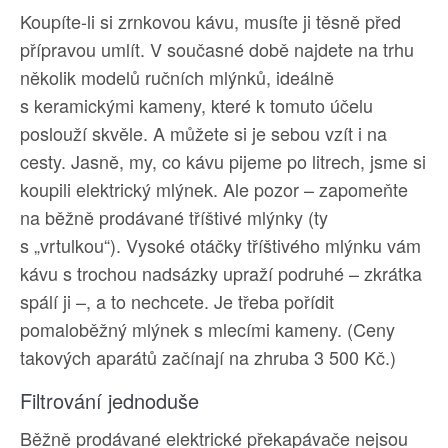
Koupíte-li si zrnkovou kávu, musíte ji těsně před
přípravou umlít. V současné době najdete na trhu
několik modelů ručních mlýnků, ideálně
s keramickými kameny, které k tomuto účelu
poslouží skvěle. A můžete si je sebou vzít i na
cesty. Jasně, my, co kávu pijeme po litrech, jsme si
koupili elektrický mlýnek. Ale pozor – zapomeňte
na běžně prodávané tříštivé mlýnky (ty
s „vrtulkou“). Vysoké otáčky tříštivého mlýnku vám
kávu s trochou nadsázky upraží podruhé – zkrátka
spálí ji –, a to nechcete. Je třeba pořídit
pomaloběžný mlýnek s mlecími kameny. (Ceny
takových aparátů začínají na zhruba 3 500 Kč.)
Filtrování jednoduše
Běžně prodávané elektrické překapávače nejsou