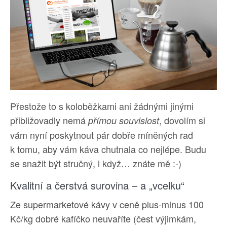
Přestože to s koloběžkami ani žádnými jinými
přibližovadly nemá
, dovolím si
přímou souvislost
vám nyní poskytnout pár dobře míněných rad
k tomu, aby vám káva chutnala co nejlépe. Budu
se snažit být stručný, i když… znáte mě :-)
Kvalitní a čerstvá surovina – a „vcelku“
Ze supermarketové kávy v ceně plus-minus 100
Kč/kg dobré kafíčko neuvaříte (čest výjimkám,