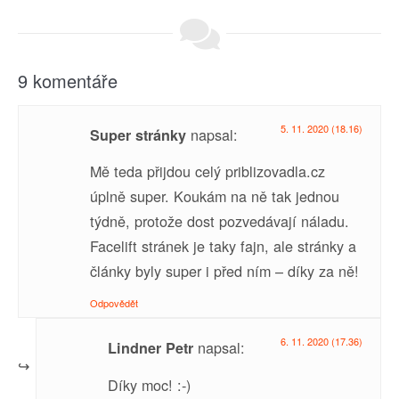
9 komentáře
5. 11. 2020 (18.16)
napsal:
Super stránky
Mě teda přijdou celý priblizovadla.cz
úplně super. Koukám na ně tak jednou
týdně, protože dost pozvedávají náladu.
Facelift stránek je taky fajn, ale stránky a
články byly super i před ním – díky za ně!
Odpovědět
6. 11. 2020 (17.36)
napsal:
Lindner Petr
Díky moc! :-)