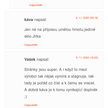
Odpovědět
6. 11. 2020 (09.18)
napsal:
káva
Jen né na přípravu umělou hmotu,jedíně
sklo.Jirka
Odpovědět
9. 11. 2020 (18.22)
napsal:
Vašek
Stránky jsou super. A i když to mezi
výrobci tak nějak vymírá a stagnuje, tak
tady je pořád co číst a k čemu se vracet.
A dobrá káva je k tomu vynikající doplněk
;)
Odpovědět