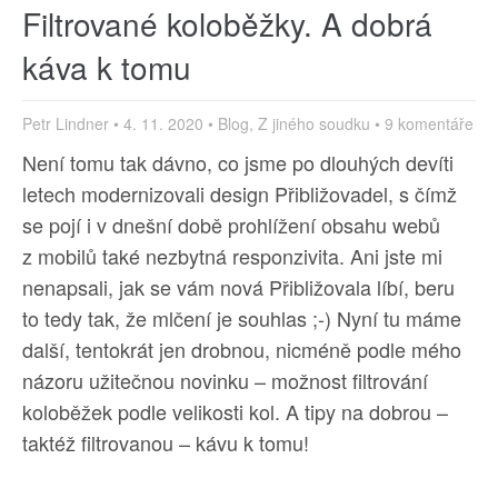
Filtrované koloběžky. A dobrá
káva k tomu
Petr Lindner
•
4. 11. 2020
•
Blog
,
Z jiného soudku
•
9 komentáře
Není tomu tak dávno, co jsme po dlouhých devíti
letech modernizovali design Přibližovadel, s čímž
se pojí i v dnešní době prohlížení obsahu webů
z mobilů také nezbytná responzivita. Ani jste mi
nenapsali, jak se vám nová Přibližovala líbí, beru
to tedy tak, že mlčení je souhlas ;-) Nyní tu máme
další, tentokrát jen drobnou, nicméně podle mého
názoru užitečnou novinku – možnost filtrování
koloběžek podle velikosti kol. A tipy na dobrou –
taktéž filtrovanou – kávu k tomu!