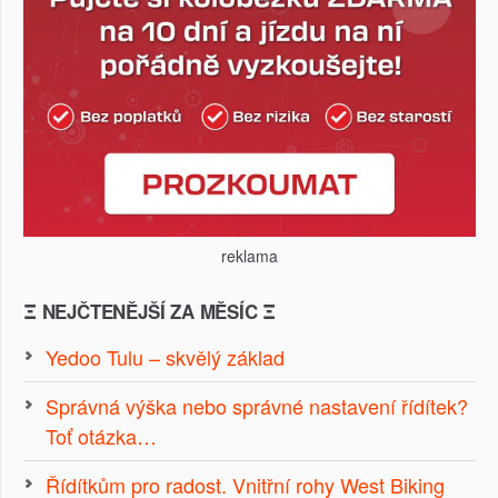
reklama
Ξ NEJČTENĚJŠÍ ZA MĚSÍC Ξ
Yedoo Tulu – skvělý základ
Správná výška nebo správné nastavení řídítek?
Toť otázka…
Řídítkům pro radost. Vnitřní rohy West Biking