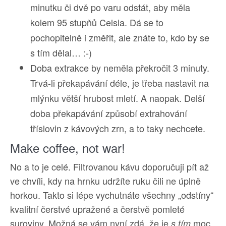
minutku či dvě po varu odstát, aby měla
kolem 95 stupňů Celsia. Dá se to
pochopitelně i změřit, ale znáte to, kdo by se
s tím dělal… :-)
Doba extrakce by neměla překročit 3 minuty.
Trvá-li překapávání déle, je třeba nastavit na
mlýnku větší hrubost mletí. A naopak. Delší
doba překapávání způsobí extrahování
tříslovin z kávových zrn, a to taky nechcete.
Make coffee, not war!
No a to je celé. Filtrovanou kávu doporučuji pít až
ve chvíli, kdy na hrnku udržíte ruku čili ne úplně
horkou. Takto si lépe vychutnáte všechny „odstíny“
kvalitní čerstvé upražené a čerstvě pomleté
suroviny. Možná se vám nyní zdá, že je
moc
s tím