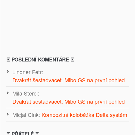
Ξ POSLEDNÍ KOMENTÁŘE Ξ
Lindner Petr
:
Dvakrát šestadvacet. Mibo GS na první pohled
Mila Stercl
:
Dvakrát šestadvacet. Mibo GS na první pohled
Micjal Cink
:
Kompozitní koloběžka Delta systém
Ξ PŘÁTELÉ Ξ