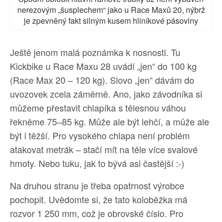
nerezovým „šusplechem“ jako u Race Maxů 20, nýbrž
je zpevněný fakt silným kusem hliníkové pásoviny
Ještě jenom malá poznámka k nosnosti. Tu
Kickbike u Race Maxu 28 uvádí „jen“ do 100 kg
(Race Max 20 – 120 kg). Slovo „jen“ dávám do
uvozovek zcela záměrně. Ano, jako závodníka si
můžeme přestavit chlapíka s tělesnou váhou
řekněme 75–85 kg. Může ale být lehčí, a může ale
být i těžší. Pro vysokého chlapa není problém
atakovat metrák – stačí mít na těle více svalové
hmoty. Nebo tuku, jak to bývá asi častější :-)
Na druhou stranu je třeba opatrnost výrobce
pochopit. Uvědomte si, že tato koloběžka má
rozvor 1 250 mm, což je obrovské číslo. Pro