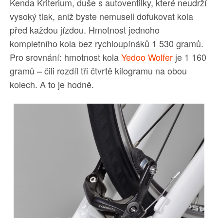
Kenda Kriterium, duše s autoventilky, které neudrží
vysoký tlak, aniž byste nemuseli dofukovat kola
před každou jízdou. Hmotnost jednoho
kompletního kola bez rychloupínáků 1 530 gramů.
Pro srovnání: hmotnost kola
Yedoo Wolfer
je 1 160
gramů – čili rozdíl tři čtvrtě kilogramu na obou
kolech. A to je hodně.