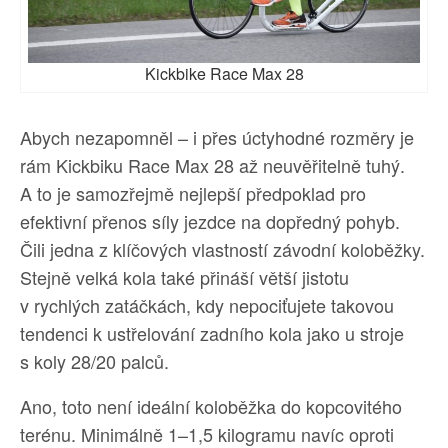
Kickbike Race Max 28
Abych nezapomněl – i přes úctyhodné rozměry je
rám Kickbiku Race Max 28 až neuvěřitelně tuhý.
A to je samozřejmě nejlepší předpoklad pro
efektivní přenos síly jezdce na dopředný pohyb.
Čili jedna z klíčových vlastností závodní koloběžky.
Stejně velká kola také přináší větší jistotu
v rychlých zatáčkách, kdy nepociťujete takovou
tendenci k ustřelování zadního kola jako u stroje
s koly 28/20 palců.
Ano, toto není ideální koloběžka do kopcovitého
terénu. Minimálně 1–1,5 kilogramu navíc oproti