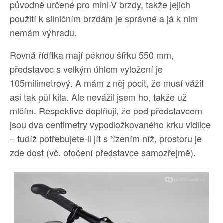
původně určené pro mini-V brzdy, takže jejich
použití k silničním brzdám je správné a já k nim
nemám výhradu.
Rovná řídítka mají pěknou šířku 550 mm,
představec s velkým úhlem vyložení je
105milimetrový. A mám z něj pocit, že musí vážit
asi tak půl kila. Ale nevážil jsem ho, takže už
mlčím. Respektive doplňuji, že pod představcem
jsou dva centimetry vypodložkovaného krku vidlice
– tudíž potřebujete-li jít s řízením níž, prostoru je
zde dost (vč. otočení představce samozřejmě).