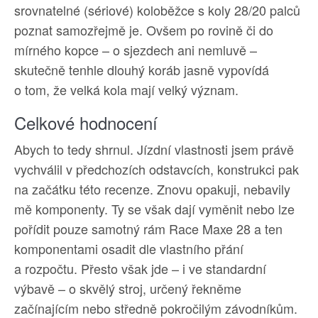
srovnatelné (sériové) koloběžce s koly 28/20 palců
poznat samozřejmě je. Ovšem po rovině či do
mírného kopce – o sjezdech ani nemluvě –
skutečně tenhle dlouhý koráb jasně vypovídá
o tom, že velká kola mají velký význam.
Celkové hodnocení
Abych to tedy shrnul. Jízdní vlastnosti jsem právě
vychválil v předchozích odstavcích, konstrukci pak
na začátku této recenze. Znovu opakuji, nebavily
mě komponenty. Ty se však dají vyměnit nebo lze
pořídit pouze samotný rám Race Maxe 28 a ten
komponentami osadit dle vlastního přání
a rozpočtu. Přesto však jde – i ve standardní
výbavě – o skvělý stroj, určený řekněme
začínajícím nebo středně pokročilým závodníkům.