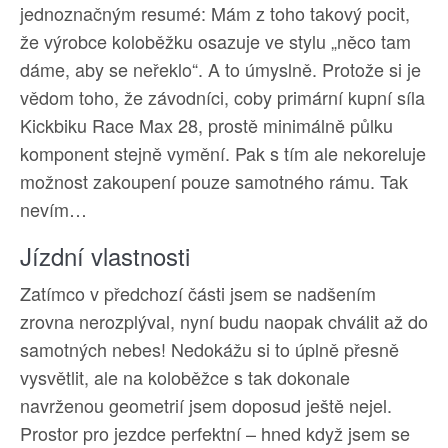
jednoznačným resumé: Mám z toho takový pocit,
že výrobce koloběžku osazuje ve stylu „něco tam
dáme, aby se neřeklo“. A to úmyslně. Protože si je
vědom toho, že závodníci, coby primární kupní síla
Kickbiku Race Max 28, prostě minimálně půlku
komponent stejně vymění. Pak s tím ale nekoreluje
možnost zakoupení pouze samotného rámu. Tak
nevím…
Jízdní vlastnosti
Zatímco v předchozí části jsem se nadšením
zrovna nerozplýval, nyní budu naopak chválit až do
samotných nebes! Nedokážu si to úplně přesně
vysvětlit, ale na koloběžce s tak dokonale
navrženou geometrií jsem doposud ještě nejel.
Prostor pro jezdce perfektní – hned když jsem se