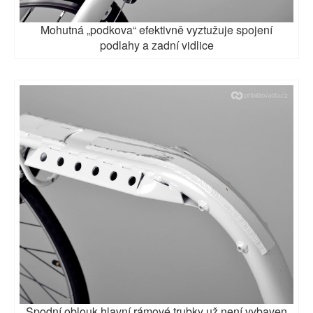
Mohutná „podkova“ efektivně vyztužuje spojení
podlahy a zadní vidlice
Spodní oblouk hlavní rámové trubky už není vybaven