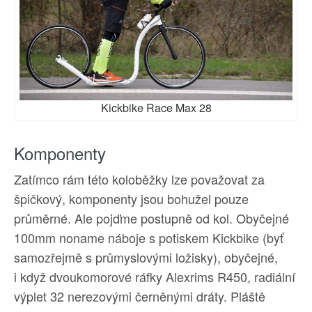
Kickbike Race Max 28
Komponenty
Zatímco rám této koloběžky lze považovat za
špičkový, komponenty jsou bohužel pouze
průměrné. Ale pojďme postupně od kol. Obyčejné
100mm noname náboje s potiskem Kickbike (byť
samozřejmě s průmyslovými ložisky), obyčejné,
i když dvoukomorové ráfky Alexrims R450, radiální
výplet 32 nerezovými černěnými dráty. Pláště