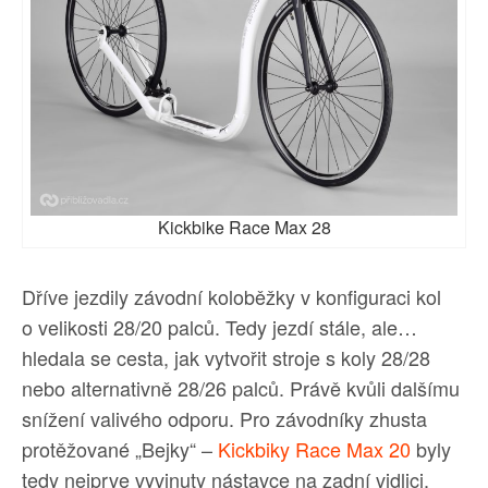
Kickbike Race Max 28
Dříve jezdily závodní koloběžky v konfiguraci kol
o velikosti 28/20 palců. Tedy jezdí stále, ale…
hledala se cesta, jak vytvořit stroje s koly 28/28
nebo alternativně 28/26 palců. Právě kvůli dalšímu
snížení valivého odporu. Pro závodníky zhusta
protěžované „Bejky“ –
Kickbiky Race Max 20
byly
tedy nejprve vyvinuty nástavce na zadní vidlici,