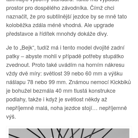
prostor pro dospělého závodníka. Čímž chci
naznačit, že pro subtilnější jezdce by se mně tato
koloběžka zdála méně vhodná. Ale upgrade
představce a řídítek mnohdy dokáže divy.
Je to „Bejk“, tudíž má i tento model dvojité zadní
patky – abyste mohli v případě potřeby stupátko
zvednout. Proto také uvádím na horním nákresu
vždy dvě míry: světlost 39 nebo 60 mm a výšku
nášlapu 78 nebo 99 mm. Známou nemocí Kickbiků
je bohužel bezmála 40 mm tlustá konstrukce
podlahy, takže i když je světlost někdy až
nepříjemně malá, noha jezdce stojí… nepříjemně
výš.