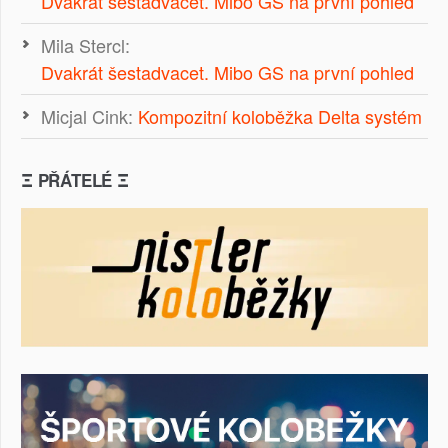
Dvakrát šestadvacet. Mibo GS na první pohled
Mila Stercl
:
Dvakrát šestadvacet. Mibo GS na první pohled
Micjal Cink
:
Kompozitní koloběžka Delta systém
Ξ PŘÁTELÉ Ξ