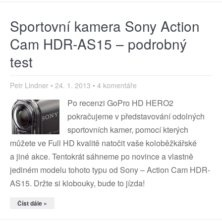
Sportovní kamera Sony Action
Cam HDR-AS15 – podrobný
test
Petr Lindner
24. 1. 2013
4 komentáře
Po recenzi GoPro HD HERO2
pokračujeme v představování odolných
sportovních kamer, pomocí kterých
můžete ve Full HD kvalitě natočit vaše koloběžkářské
a jiné akce. Tentokrát sáhneme po novince a vlastně
jediném modelu tohoto typu od Sony – Action Cam HDR-
AS15. Držte si klobouky, bude to jízda!
Číst dále »