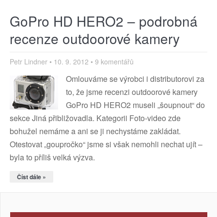
GoPro HD HERO2 – podrobná
recenze outdoorové kamery
Petr Lindner
10. 9. 2012
9 komentářů
Omlouváme se výrobci i distributorovi za
to, že jsme recenzi outdoorové kamery
GoPro HD HERO2 museli „šoupnout“ do
sekce Jiná přibližovadla. Kategorii Foto-video zde
bohužel nemáme a ani se ji nechystáme zakládat.
Otestovat „goupročko“ jsme si však nemohli nechat ujít –
byla to příliš velká výzva.
Číst dále »