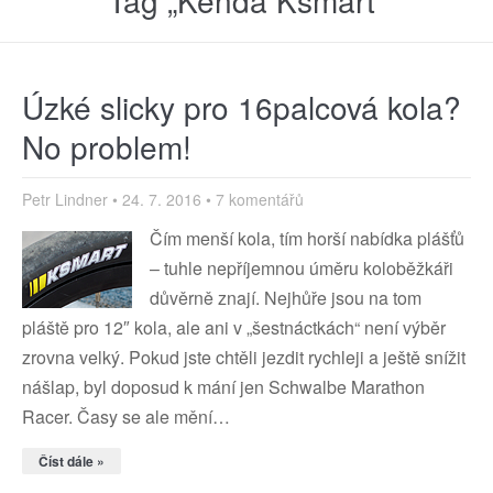
Tag „Kenda Ksmart“
Úzké slicky pro 16palcová kola?
No problem!
Petr Lindner
24. 7. 2016
7 komentářů
Čím menší kola, tím horší nabídka plášťů
– tuhle nepříjemnou úměru koloběžkáři
důvěrně znají. Nejhůře jsou na tom
pláště pro 12″ kola, ale ani v „šestnáctkách“ není výběr
zrovna velký. Pokud jste chtěli jezdit rychleji a ještě snížit
nášlap, byl doposud k mání jen Schwalbe Marathon
Racer. Časy se ale mění…
Číst dále »