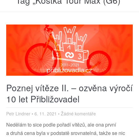
Tag „Kostka Tour Max (G6)“
Poznej vítěze II. – ozvěna výročí
10 let Přibližovadel
Petr Lindner
6. 11. 2021
Žádné komentáře
Nedělám to sice podle pořadí vítězů, ale ona první
a druhá cena byla v podstatě srovnatelná, takže se nic