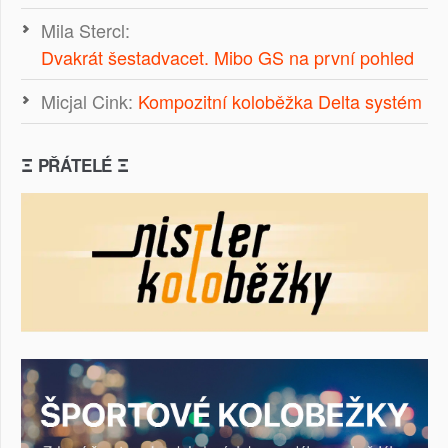
Mila Stercl
:
Dvakrát šestadvacet. Mibo GS na první pohled
Micjal Cink
:
Kompozitní koloběžka Delta systém
Ξ PŘÁTELÉ Ξ