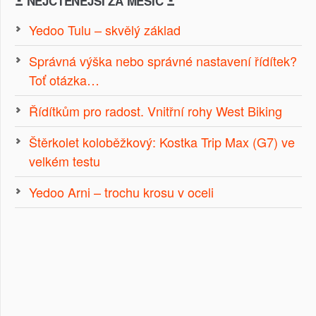
Ξ NEJČTENĚJŠÍ ZA MĚSÍC Ξ
Yedoo Tulu – skvělý základ
Správná výška nebo správné nastavení řídítek?
Toť otázka…
Řídítkům pro radost. Vnitřní rohy West Biking
Štěrkolet koloběžkový: Kostka Trip Max (G7) ve
velkém testu
Yedoo Arni – trochu krosu v oceli