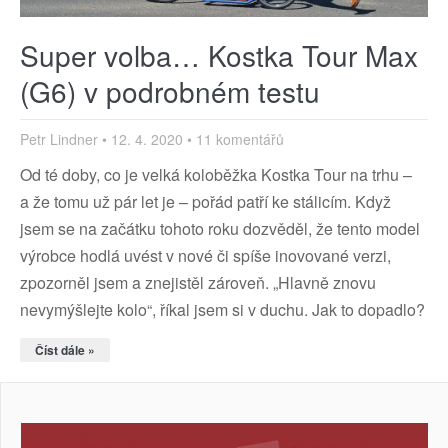
Super volba… Kostka Tour Max
(G6) v podrobném testu
Petr Lindner
12. 4. 2020
11 komentářů
Od té doby, co je velká koloběžka Kostka Tour na trhu –
a že tomu už pár let je – pořád patří ke stálicím. Když
jsem se na začátku tohoto roku dozvěděl, že tento model
výrobce hodlá uvést v nové či spíše inovované verzi,
zpozorněl jsem a znejistěl zároveň. „Hlavně znovu
nevymýšlejte kolo“, říkal jsem si v duchu. Jak to dopadlo?
Číst dále »