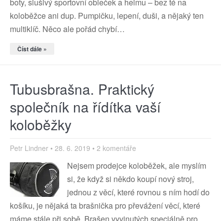
boty, slušivý sportovní obleček a helmu – bez té na
koloběžce ani dup. Pumpičku, lepení, duši, a nějaký ten
multiklíč. Něco ale pořád chybí…
Číst dále »
Tubusbrašna. Praktický
společník na řídítka vaší
koloběžky
Petr Lindner
28. 6. 2019
2 komentáře
Nejsem prodejce koloběžek, ale myslím
si, že když si někdo koupí nový stroj,
jednou z věcí, které rovnou s ním hodí do
košíku, je nějaká ta brašnička pro převážení věcí, které
máme stále při sobě. Brašen vyvinutých speciálně pro