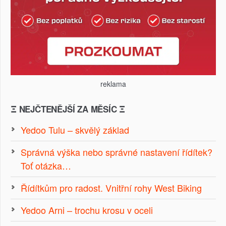
reklama
Ξ NEJČTENĚJŠÍ ZA MĚSÍC Ξ
Yedoo Tulu – skvělý základ
Správná výška nebo správné nastavení řídítek?
Toť otázka…
Řídítkům pro radost. Vnitřní rohy West Biking
Yedoo Arni – trochu krosu v oceli