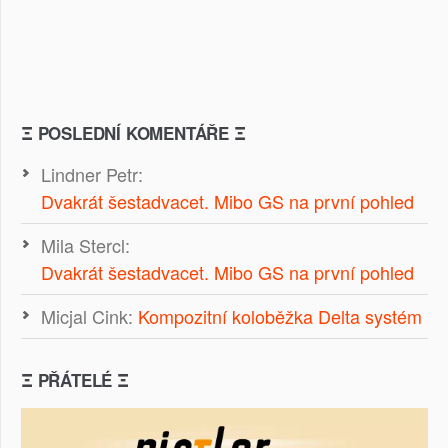
Ξ POSLEDNÍ KOMENTÁŘE Ξ
Lindner Petr
:
Dvakrát šestadvacet. Mibo GS na první pohled
Mila Stercl
:
Dvakrát šestadvacet. Mibo GS na první pohled
Micjal Cink
:
Kompozitní koloběžka Delta systém
Ξ PŘÁTELÉ Ξ