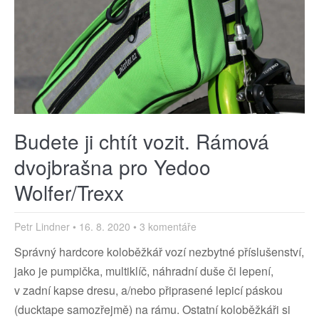
Budete ji chtít vozit. Rámová
dvojbrašna pro Yedoo
Wolfer/Trexx
Petr Lindner
16. 8. 2020
3 komentáře
Správný hardcore koloběžkář vozí nezbytné příslušenství,
jako je pumpička, multiklíč, náhradní duše či lepení,
v zadní kapse dresu, a/nebo připrasené lepicí páskou
(ducktape samozřejmě) na rámu. Ostatní koloběžkáři si