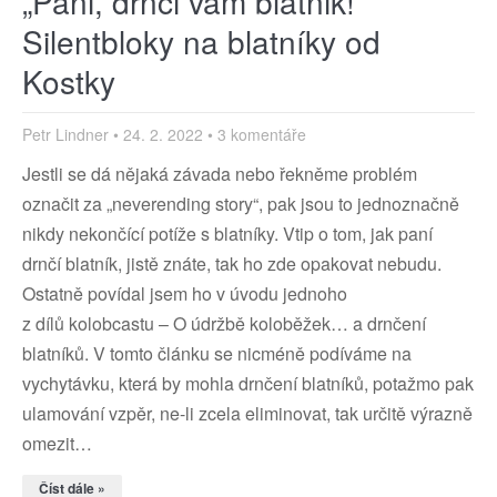
„Pani, drnči vám blatnik!“
Silentbloky na blatníky od
Kostky
Petr Lindner
24. 2. 2022
3 komentáře
Jestli se dá nějaká závada nebo řekněme problém
označit za „neverending story“, pak jsou to jednoznačně
nikdy nekončící potíže s blatníky. Vtip o tom, jak paní
drnčí blatník, jistě znáte, tak ho zde opakovat nebudu.
Ostatně povídal jsem ho v úvodu jednoho
z dílů kolobcastu – O údržbě koloběžek… a drnčení
blatníků. V tomto článku se nicméně podíváme na
vychytávku, která by mohla drnčení blatníků, potažmo pak
ulamování vzpěr, ne-li zcela eliminovat, tak určitě výrazně
omezit…
Číst dále »