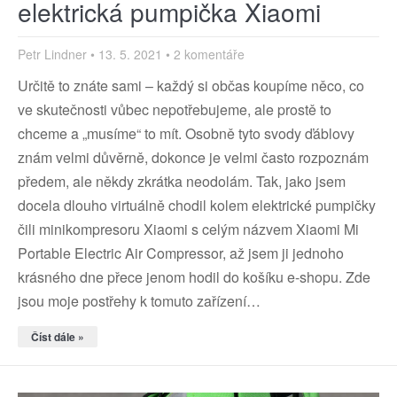
elektrická pumpička Xiaomi
Petr Lindner
13. 5. 2021
2 komentáře
Určitě to znáte sami – každý si občas koupíme něco, co
ve skutečnosti vůbec nepotřebujeme, ale prostě to
chceme a „musíme“ to mít. Osobně tyto svody ďáblovy
znám velmi důvěrně, dokonce je velmi často rozpoznám
předem, ale někdy zkrátka neodolám. Tak, jako jsem
docela dlouho virtuálně chodil kolem elektrické pumpičky
čili minikompresoru Xiaomi s celým názvem Xiaomi Mi
Portable Electric Air Compressor, až jsem ji jednoho
krásného dne přece jenom hodil do košíku e-shopu. Zde
jsou moje postřehy k tomuto zařízení…
Číst dále »