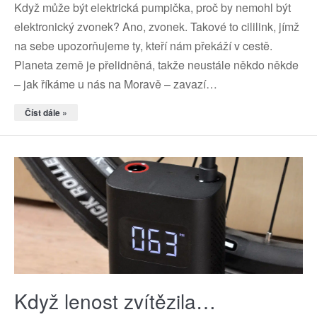
Když může být elektrická pumpička, proč by nemohl být
elektronický zvonek? Ano, zvonek. Takové to cililink, jímž
na sebe upozorňujeme ty, kteří nám překáží v cestě.
Planeta země je přelidněná, takže neustále někdo někde
– jak říkáme u nás na Moravě – zavazí…
Číst dále »
Když lenost zvítězila…