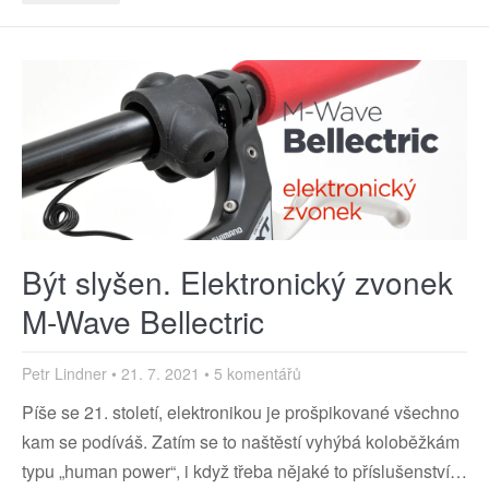
Být slyšen. Elektronický zvonek
M-Wave Bellectric
Petr Lindner
21. 7. 2021
5 komentářů
Píše se 21. století, elektronikou je prošpikované všechno
kam se podíváš. Zatím se to naštěstí vyhýbá koloběžkám
typu „human power“, i když třeba nějaké to příslušenství…