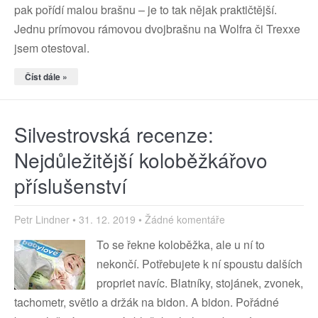
pak pořídí malou brašnu – je to tak nějak praktičtější.
Jednu prímovou rámovou dvojbrašnu na Wolfra či Trexxe
jsem otestoval.
Číst dále »
Silvestrovská recenze:
Nejdůležitější koloběžkářovo
příslušenství
Petr Lindner
31. 12. 2019
Žádné komentáře
To se řekne koloběžka, ale u ní to
nekončí. Potřebujete k ní spoustu dalších
propriet navíc. Blatníky, stojánek, zvonek,
tachometr, světlo a držák na bidon. A bidon. Pořádné