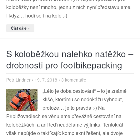
koloběžky není mnoho, jednu z nich nyní představujeme.
I když… hodí se i na kolo :-)
Číst dále »
S koloběžkou nalehko natěžko –
drobnosti pro footbikepacking
Petr Lindner
19. 7. 2018
3 komentáře
„Léto je doba cestování“ – to je známé
klišé, kterému se nedokážu vyhnout,
protože… je to pravda :-) Na
Přibližovadlech se věnujeme převážně cestování na
koloběžkách, a ani teď neuděláme výjimku. Tentokrát
však nepůjde o takříkajíc komplexní řešení, ale dvoje