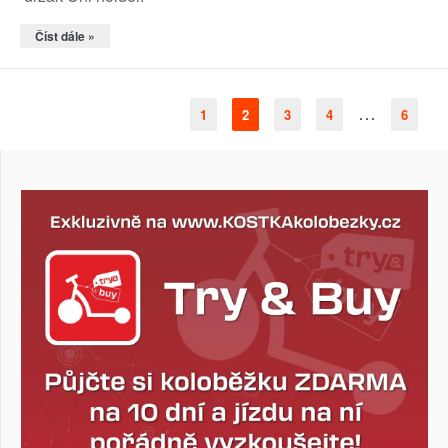
Číst dále »
…
1
2
3
4
6