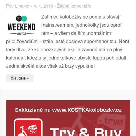
Petr Lindner
4. 4. 2015
Žádné komentáře
Zatímco koloběžky se pomalu stávají
mainstreamem, jednokolky jsou oproti
nim – a všem dalším „normálním“
přibližovadlům – stále ještě doslova superminoritou. Není
tedy divu, že koloběžkových akcí a závodů máme plný
kalendář, kdežto ty jednokolkové abyste lupou pohledali.
Jedna skvělá akce však už brzy vypukne!
Číst dále »