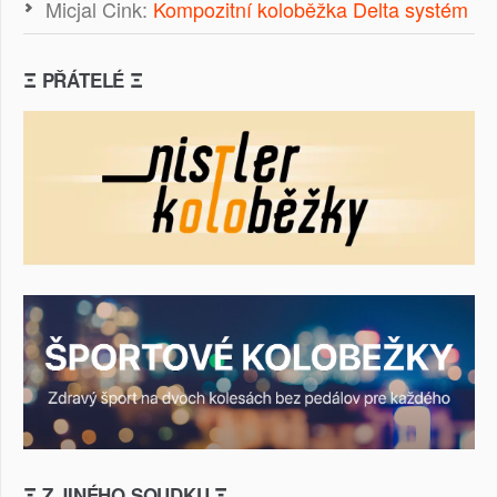
Micjal Cink
:
Kompozitní koloběžka Delta systém
Ξ PŘÁTELÉ Ξ
Ξ Z JINÉHO SOUDKU Ξ