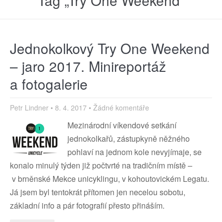
Tag „Try One Weekend“
Jednokolkový Try One Weekend
– jaro 2017. Minireportáž
a fotogalerie
Petr Lindner
8. 4. 2017
Žádné komentáře
Mezinárodní víkendové setkání
jednokolkařů, zástupkyně něžného
pohlaví na jednom kole nevyjímaje, se
konalo minulý týden již počtvrté na tradičním místě –
v brněnské Mekce unicyklingu, v kohoutovickém Legatu.
Já jsem byl tentokrát přítomen jen necelou sobotu,
základní info a pár fotografií přesto přináším.