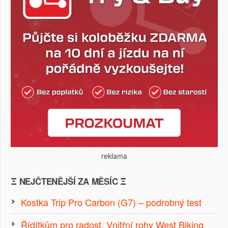
reklama
Ξ NEJČTENĚJŠÍ ZA MĚSÍC Ξ
Kostka Trip Pro Carbon (G7) – podrobný test
Řídítkům pro radost. Vnitřní rohy West Biking