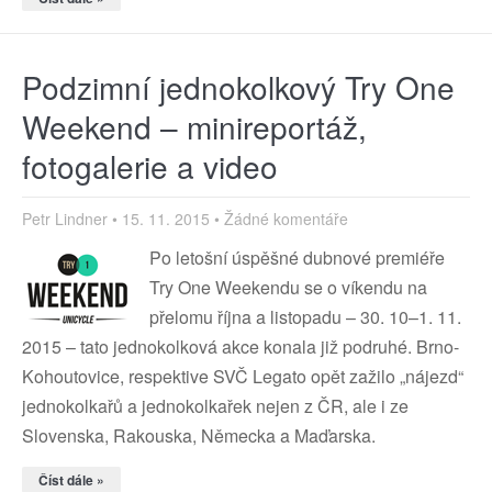
Podzimní jednokolkový Try One
Weekend – minireportáž,
fotogalerie a video
Petr Lindner
15. 11. 2015
Žádné komentáře
Po letošní úspěšné dubnové premiéře
Try One Weekendu se o víkendu na
přelomu října a listopadu – 30. 10–1. 11.
2015 – tato jednokolková akce konala již podruhé. Brno-
Kohoutovice, respektive SVČ Legato opět zažilo „nájezd“
jednokolkařů a jednokolkařek nejen z ČR, ale i ze
Slovenska, Rakouska, Německa a Maďarska.
Číst dále »