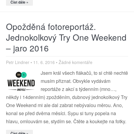
Číst dále »
Opožděná fotoreportáž.
Jednokolkový Try One Weekend
– jaro 2016
Petr Lindner
11. 6. 2016
Žádné komentáře
Jsem král všech flákačů, to si chtě nechtě
musím přiznat. Obvykle vydávám
reportáže z akcí s týdenním (mno…,
někdy i 14denním) zpožděním, dubnový jednokolkový Try
One Weekend mi ale dal zabrat nebývalou měrou. Ano,
konal se před dvěma měsíci. Sypu si tuny popela na
hlavu, omlouvám se, stydím se. Čtěte a koukejte na fotky.
Číst dále »